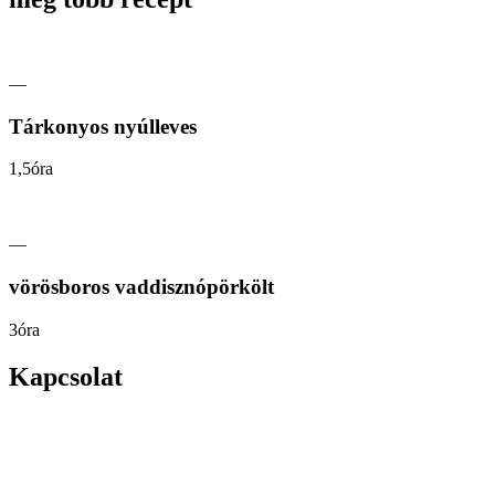
—
Tárkonyos nyúlleves
1,5óra
—
vörösboros vaddisznópörkölt
3óra
Kapcsolat