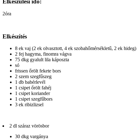
Elkészülési idő:
2óra
Elkészítés
8 ek vaj (2 ek olvasztott, 4 ek szobahőmérsékletű, 2 ek hideg)
2 fej hagyma, finomra vágva
75 dkg gyalult lila káposzta
só
frissen őrölt fekete bors
2 szem szegfűszeg
1 db babérlevél
1 csipet őrölt fahéj
1 csipet koriander
1 csipet szegfűbors
3 ek ribizlizsel
2 dl száraz vörösbor
30 dkg vargánya