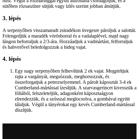
húst. Végül a rozmaringgal együtt alufóliába csomagoljuk, és a
sütőben rózsaszínre sütjük vagy ízlés szerint jobban átsütjük.
3. lépés
A serpenyőben visszamaradt zsiradékon üvegesre pároljuk a salottát.
Felengedjük a maradék vörösborral és a vadalaplével, majd nagy
lángon beforraljuk a 2/3-ára. Hozzáadjuk a vadmártást, felforraljuk
és habverővel beledolgozzuk a hideg vajat.
4. lépés
Egy nagy serpenyőben felhevítünk 2 ek vajat. Megpirítjuk
rajta a vargányát, megsózzuk, megborsozzuk, és
összeforgatjuk a petrezselyemmel. A párolt káposztát 3-4 ek
Cumberland-mártással ízesítjük. A szarvasgerincet kivesszük a
fóliából, felszeleteljük, adagonként káposztaágyon
elrendezzük, és a szósszal meglocsolva, a gombával együtt
tálaljuk. Végül a tányérokat egy kevés Cumberland-mártással
díszítjük.