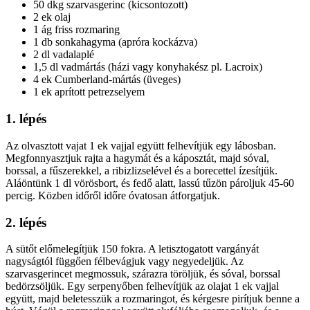
50 dkg szarvasgerinc (kicsontozott)
2 ek olaj
1 ág friss rozmaring
1 db sonkahagyma (apróra kockázva)
2 dl vadalaplé
1,5 dl vadmártás (házi vagy konyhakész pl. Lacroix)
4 ek Cumberland-mártás (üveges)
1 ek aprított petrezselyem
1. lépés
Az olvasztott vajat 1 ek vajjal együtt felhevítjük egy lábosban.
Megfonnyasztjuk rajta a hagymát és a káposztát, majd sóval,
borssal, a fűszerekkel, a ribizlizselével és a borecettel ízesítjük.
Aláöntünk 1 dl vörösbort, és fedő alatt, lassú tűzön pároljuk 45-60
percig. Közben időről időre óvatosan átforgatjuk.
2. lépés
A sütőt előmelegítjük 150 fokra. A letisztogatott vargányát
nagyságtól függően félbevágjuk vagy negyedeljük. Az
szarvasgerincet megmossuk, szárazra töröljük, és sóval, borssal
bedörzsöljük. Egy serpenyőben felhevítjük az olajat 1 ek vajjal
együtt, majd beletesszük a rozmaringot, és kérgesre pirítjuk benne a